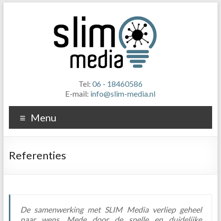
Tel:
06 - 18460586
E-mail:
info@slim-media.nl
Menu
Referenties
De samenwerking met SLIM Media verliep geheel
naar wens. Mede door de snelle en duidelijke